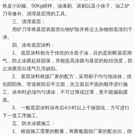
铁皮小刮板、50Kg磅秤、油漆刷、滚刷以及小抹子、油工铲
刀等修补、清理基层用的工具。
三、清理基层：
用铲刀等将基层表面突出物铲除并将尘土杂物彻底清扫干
净。
四、涂布底层涂料：
1、 底层涂料相当于传统的冷底子油，目的是割断基层潮
气，防止涂膜起鼓脱落，并能提高涂膜与基层的粘结强度，防
止涂膜层出现气孔等缺陷。
2、 基层涂料根据厂家的配方，采用刷子均匀地涂抹，按
先阴阳角、管道根部后平立面，先立面后平面的顺序进行施
工。涂布时必须均匀满涂，不可过厚或过薄，更不能漏刷露
底。
3、 一般底层涂料涂布后4小时以上干燥固化，方可进行
下一道工序施工。
五、防水涂膜施工：
1、 根据施工需要的数量，将聚氨脂按厂家的配合比，倒