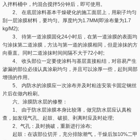
入拌料桶中，约混合搅拌5分钟后，即可使用。
2、 在底层涂料基本干燥硬化的施工面层上，用刷子均匀
刮一层涂膜材料，要均匀。厚度约为1.7MM(即涂布量为1.7
kg/M2);
3、 待第一道涂膜固化24小时后，在第一道涂膜的表面均
匀涂抹第二道涂膜，方法与第一道的涂膜相同，但是涂抹的方
向垂直。同时二道涂抹时间间隔不大于72小时;
4、 收头部位一定要使涂料与基层直接粘结，对容易产生
渗漏的部位必须认真涂刷均匀，并且可以涂厚一些，起到局部
增强的作用。
5、 内防水的涂膜应一次涂布并及时粘连安装卡固定钢丝
片后在做内粉刷。
六、涂膜防水层的修整：
1、 由于防水层涂膜本身比较薄，做完防水层应认真检
查，如发现气孔、起鼓、破损、剥离时应及时处理;
2、气孔：及时挑破，重新进行涂布;
起鼓：在该部位切开，充分排除潮气，干燥后加10%二甲