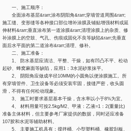
一、施工顺序：
全面涂布基层&rarr;涂布阴阳角&rarr;穿墙管道周围&rarr;
施工缝、变形缝等各种接口部位增补涂膜及铺贴增强材料或延
伸材料&rarr;垂直涂布第一道涂膜&rarr;清理涂膜上的杂质、修
补涂膜上的空鼓、气孔、伤痕或固化不良等缺陷&rarr;先垂直
面后水平面的第二道涂布&rarr;清理、修补。
二、施工准备：
1、 防水基层应清洁、平整、干燥，如有凹凸不平、松动
起砂、蜂窝麻面等缺陷，应用1：3水泥砂浆抹平。
2、 阴阳角应做成半径10MM的小圆角以便涂膜施工。所
有穿墙管件、卫生设备等必须安装牢固，接缝严密，收头圆
滑，不得有任何松动现象。
3、 施工时要求基层基本干燥，含水率以小于8%为宜。
4、 材料用量可按2.5kg/M2、甲液：乙液=1：2(重量比)
准备主体材料，但主要参考厂家提供的数据，同时还应准备
107胶和水泥等辅助材料。
5、 主要施工机具有：搅拌桶、小型塑料桶、橡胶刮板、